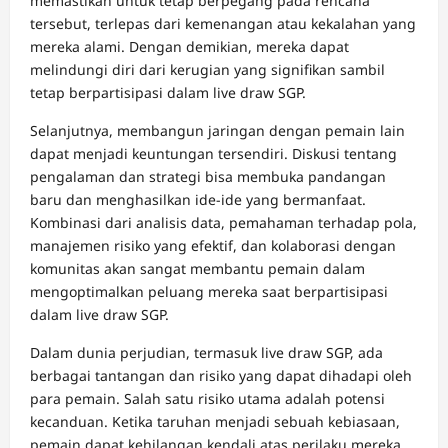
memastikan untuk tetap berpegang pada rencana
tersebut, terlepas dari kemenangan atau kekalahan yang
mereka alami. Dengan demikian, mereka dapat
melindungi diri dari kerugian yang signifikan sambil
tetap berpartisipasi dalam live draw SGP.
Selanjutnya, membangun jaringan dengan pemain lain
dapat menjadi keuntungan tersendiri. Diskusi tentang
pengalaman dan strategi bisa membuka pandangan
baru dan menghasilkan ide-ide yang bermanfaat.
Kombinasi dari analisis data, pemahaman terhadap pola,
manajemen risiko yang efektif, dan kolaborasi dengan
komunitas akan sangat membantu pemain dalam
mengoptimalkan peluang mereka saat berpartisipasi
dalam live draw SGP.
Dalam dunia perjudian, termasuk live draw SGP, ada
berbagai tantangan dan risiko yang dapat dihadapi oleh
para pemain. Salah satu risiko utama adalah potensi
kecanduan. Ketika taruhan menjadi sebuah kebiasaan,
pemain dapat kehilangan kendali atas perilaku mereka,