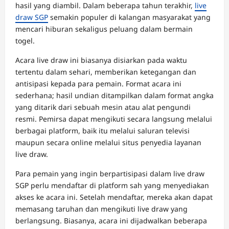
hasil yang diambil. Dalam beberapa tahun terakhir,
live
draw SGP
semakin populer di kalangan masyarakat yang
mencari hiburan sekaligus peluang dalam bermain
togel.
Acara live draw ini biasanya disiarkan pada waktu
tertentu dalam sehari, memberikan ketegangan dan
antisipasi kepada para pemain. Format acara ini
sederhana; hasil undian ditampilkan dalam format angka
yang ditarik dari sebuah mesin atau alat pengundi
resmi. Pemirsa dapat mengikuti secara langsung melalui
berbagai platform, baik itu melalui saluran televisi
maupun secara online melalui situs penyedia layanan
live draw.
Para pemain yang ingin berpartisipasi dalam live draw
SGP perlu mendaftar di platform sah yang menyediakan
akses ke acara ini. Setelah mendaftar, mereka akan dapat
memasang taruhan dan mengikuti live draw yang
berlangsung. Biasanya, acara ini dijadwalkan beberapa