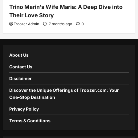
Trino Marin’s Wife Maria: A Deep Dive into
Their Love Story
Troozer Admin
7 months ago
0
About Us
Contact Us
Disclaimer
Discover the Unique Offerings of Troozer.com: Your
One-Stop Destination
Privacy Policy
Terms & Conditions