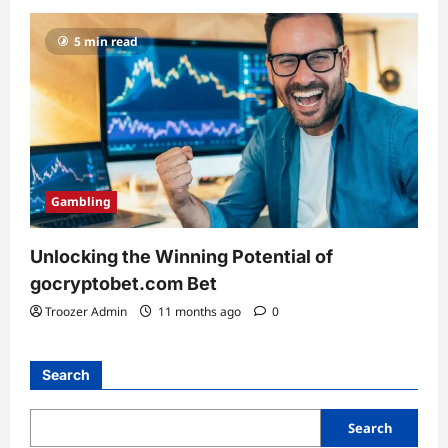
5 min read
Gambling
Unlocking the Winning Potential of
gocryptobet.com Bet
Troozer Admin
11 months ago
0
Search
Search