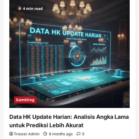
4 min read
Gambling
Data HK Update Harian: Analisis Angka Lama
untuk Prediksi Lebih Akurat
Troozer Admin
8 months ago
0